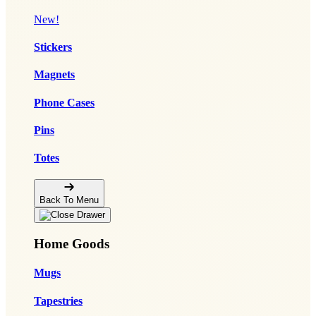
New!
Stickers
Magnets
Phone Cases
Pins
Totes
Back To Menu
Home Goods
Mugs
Tapestries