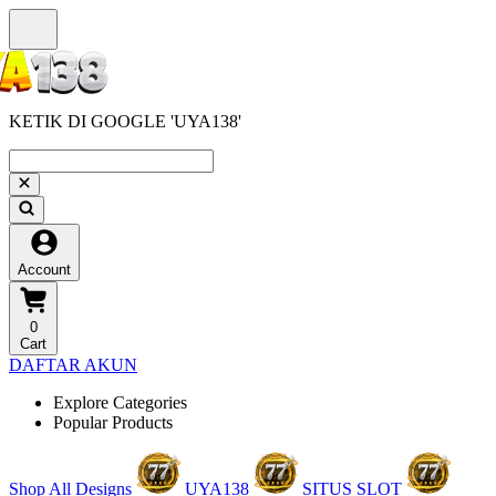
KETIK DI GOOGLE 'UYA138'
Account
0
Cart
DAFTAR AKUN
Explore Categories
Popular Products
Shop All Designs
UYA138
SITUS SLOT