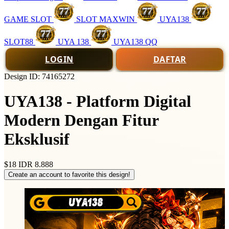
GAME SLOT
SLOT MAXWIN
UYA138
SLOT88
UYA 138
UYA138 QQ
LOGIN
DAFTAR
Design ID: 74165272
UYA138 - Platform Digital
Modern Dengan Fitur
Eksklusif
$18
IDR 8.888
Create an account to favorite this design!