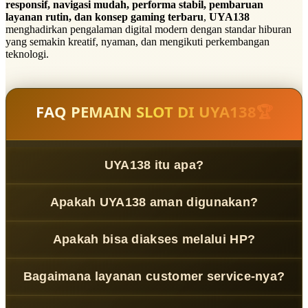
responsif, navigasi mudah, performa stabil, pembaruan
layanan rutin, dan konsep gaming terbaru
,
UYA138
menghadirkan pengalaman digital modern dengan standar hiburan
yang semakin kreatif, nyaman, dan mengikuti perkembangan
teknologi.
FAQ PEMAIN SLOT DI UYA138🏆
UYA138 itu apa?
UYA138
adalah platform slot online terpercaya dengan
Apakah UYA138 aman digunakan?
sistem modern dan layanan profesional.
Ya, menggunakan sistem keamanan berlapis untuk
Apakah bisa diakses melalui HP?
melindungi data pengguna.
Bisa, platform ini mendukung semua perangkat termasuk
Bagaimana layanan customer service-nya?
smartphone.
Tersedia 24 jam dengan respon cepat dan ramah !!