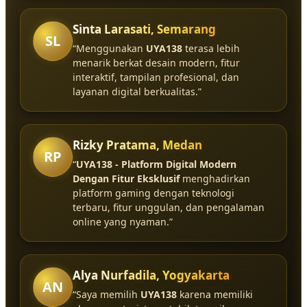
Sinta Larasati, Semarang
SL
“Menggunakan
UYA138
terasa lebih
menarik berkat desain modern, fitur
interaktif, tampilan profesional, dan
layanan digital berkualitas.”
Rizky Pratama, Medan
RP
“
UYA138 - Platform Digital Modern
Dengan Fitur Eksklusif
menghadirkan
platform gaming dengan teknologi
terbaru, fitur unggulan, dan pengalaman
online yang nyaman.”
Alya Nurfadila, Yogyakarta
AN
“Saya memilih
UYA138
karena memiliki