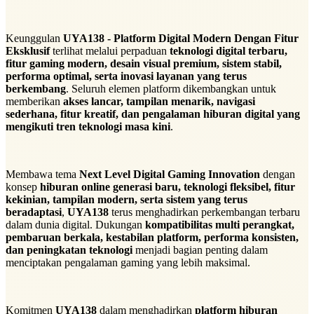
Keunggulan
UYA138 - Platform Digital Modern Dengan Fitur
Eksklusif
terlihat melalui perpaduan
teknologi digital terbaru,
fitur gaming modern, desain visual premium, sistem stabil,
performa optimal, serta inovasi layanan yang terus
berkembang
. Seluruh elemen platform dikembangkan untuk
memberikan
akses lancar, tampilan menarik, navigasi
sederhana, fitur kreatif, dan pengalaman hiburan digital yang
mengikuti tren teknologi masa kini
.
Membawa tema
Next Level Digital Gaming Innovation
dengan
konsep
hiburan online generasi baru, teknologi fleksibel, fitur
kekinian, tampilan modern, serta sistem yang terus
beradaptasi
,
UYA138
terus menghadirkan perkembangan terbaru
dalam dunia digital. Dukungan
kompatibilitas multi perangkat,
pembaruan berkala, kestabilan platform, performa konsisten,
dan peningkatan teknologi
menjadi bagian penting dalam
menciptakan pengalaman gaming yang lebih maksimal.
Komitmen
UYA138
dalam menghadirkan
platform hiburan