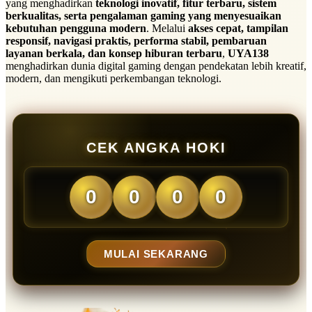
yang menghadirkan
teknologi inovatif, fitur terbaru, sistem
berkualitas, serta pengalaman gaming yang menyesuaikan
kebutuhan pengguna modern
. Melalui
akses cepat, tampilan
responsif, navigasi praktis, performa stabil, pembaruan
layanan berkala, dan konsep hiburan terbaru
,
UYA138
menghadirkan dunia digital gaming dengan pendekatan lebih kreatif,
modern, dan mengikuti perkembangan teknologi.
CEK ANGKA HOKI
0
0
0
0
MULAI SEKARANG