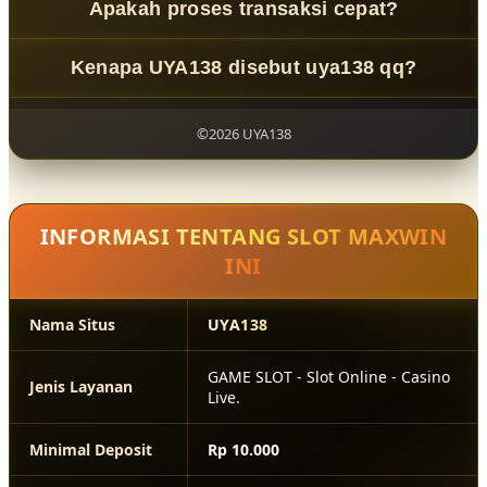
Apakah proses transaksi cepat?
Ya, deposit dan penarikan diproses dengan sistem
Kenapa UYA138 disebut uya138 qq?
otomatis yang efisien.
Karena performa stabil, fitur lengkap, dan kepercayaan
pengguna yang tinggi.
©2026 UYA138
INFORMASI TENTANG SLOT MAXWIN
INI
Nama Situs
UYA138
GAME SLOT - Slot Online - Casino
Jenis Layanan
Live.
Minimal Deposit
Rp 10.000