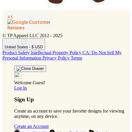
© TP Apparel LLC 2012 - 2025
United States - $ USD
Product Safety
Intellectual Property Policy
CA: Do Not Sell My
Personal Information
Privacy Policy
Terms
Welcome Guest!
Log In
Sign Up
Create an account to save your favorite designs for viewing
anytime, on any device.
Create an Account